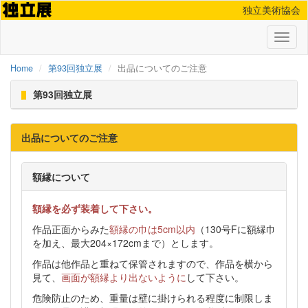
独立美術協会
Toggl
naviga
Home
第93回独立展
出品についてのご注意
第93回独立展
出品についてのご注意
額縁について
額縁を必ず装着して下さい。
作品正面からみた
額縁の巾は5cm以内
（130号Fに額縁巾
を加え、最大204×172cmまで）とします。
作品は他作品と重ねて保管されますので、作品を横から
見て、
画面が額縁より出ないように
して下さい。
危険防止のため、重量は壁に掛けられる程度に制限しま