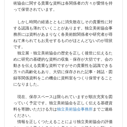
術協会に関する貴重な資料は各関係者の方々が愛情を持
って保管されています。
しかし時間の経過とともに消失散在しその貴重性に対
する認識も薄れていくことがあります。独立美術協会事
務所には資料があまりなく各美術館関係者や研究者が尋
ねて来られてもお見せするものがほとんどないのが現状
です。
独立展・独立美術協会の歴史を正しく後世に伝えるた
めに研究の基礎的な資料の収集・保存が大切です。会の
動きを伝える貴重な資料ですがその貴重性を認識できる
方々の高齢化もあり、大切に保存された記事・雑誌・図
録等関係資料をこの機会に資料室をつくり保管すること
になりました。
現在、保存スペースは限られていますが順次充実を図
っていく予定です。独立美術協会を正しく伝える基礎資
料を寄贈いただける方は
独立美術協会事務所
までご連絡
ください。
情報を正しくつたえることにより独立美術協会の評価