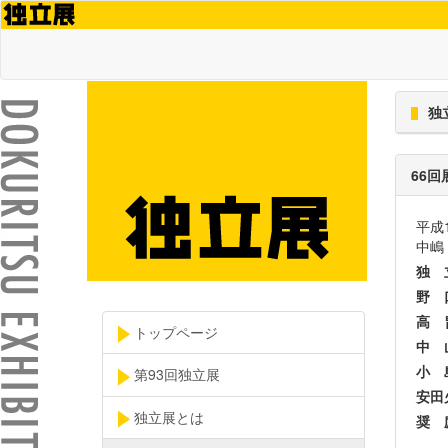
独
66回
平成
中嶋
独 
野 
高 
トップページ
中 
小 
第93回独立展
安田
独立展とは
奨 