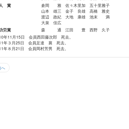
人 賞
倉岡 雅 佐々木里加 五十里雅子
山本 雄三 金子 良雄 高橋 雅史
渡辺 政紀 大地 康雄 池末 満
大泉 佳広
功労賞
森 通 江田 豊 西野 久子
10年11月15日 会員西田藤次郎 死去。
11年３月25日 会員足達 襄 死去。
11年８月21日 会員岡村芳男 死去。
前へ