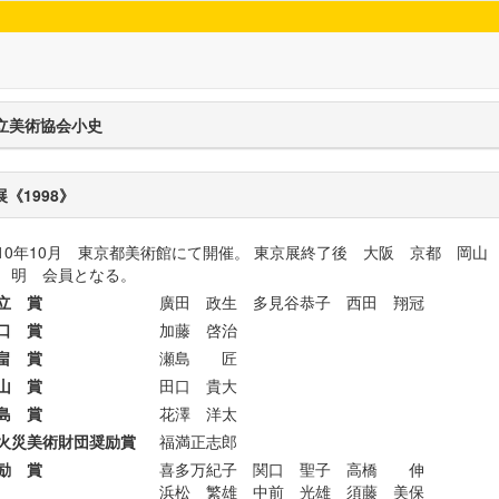
立美術協会小史
展《1998》
10年10月 東京都美術館にて開催。 東京展終了後 大阪 京都 岡山
 明 会員となる。
立 賞
廣田 政生 多見谷恭子 西田 翔冠
口 賞
加藤 啓治
畠 賞
瀬島 匠
山 賞
田口 貴大
島 賞
花澤 洋太
火災美術財団奨励賞
福満正志郎
励 賞
喜多万紀子 関口 聖子 高橋 伸
浜松 繁雄 中前 光雄 須藤 美保