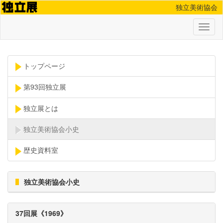
独立美術協会
Toggl
naviga
トップページ
第93回独立展
独立展とは
独立美術協会小史
歴史資料室
独立美術協会小史
37回展《1969》