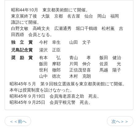
昭和44年10月 東京都美術館にて開催。
東京展終了後 大阪 京都 名古屋 仙台 岡山 福岡
諏訪にて開催。
白野文敏 高崎文夫 広瀬通秀 堀口千鶴雄 松村薫 吉
田西緡 会員となる。
独 立 賞
今村 幸生 山田 文子
児島記念賞
湯沢 正臣
奨 励 賞
有本 弘 青山 孝 飯田 健治
飯田 摩耶 片岡 伸介 佐原 光
世利 徹郎 正信茂登喜 馬越 陽子
山中 徳次 木村 克朗
昭和45年５月 第９回独立選抜展を東京都美術館にて開催。
本年は授賞制度を設けなかった。
昭和45年９月19日 会員海老原喜之助 死去。
昭和45年９月25日 会員宇根元警 死去。
＜＜前へ
次へ＞＞