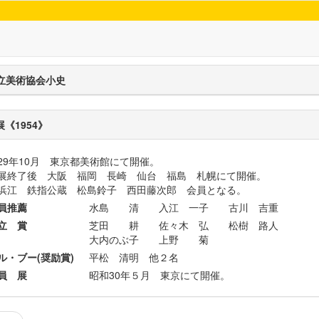
立美術協会小史
展《1954》
29年10月 東京都美術館にて開催。
展終了後 大阪 福岡 長崎 仙台 福島 札幌にて開催。
浜江 鉄指公蔵 松島鈴子 西田藤次郎 会員となる。
員推薦
水島 清 入江 一子 古川 吉重
立 賞
芝田 耕 佐々木 弘 松樹 路人
大内のぶ子 上野 菊
ル・ブー(奨励賞)
平松 清明 他２名
員 展
昭和30年５月 東京にて開催。