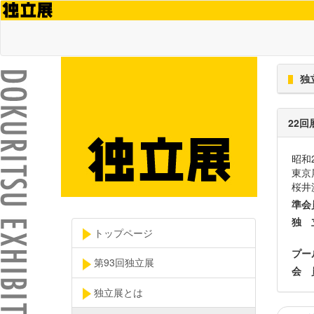
独
22回
昭和
東京
桜井
準会
独 
トップページ
プー
第93回独立展
会 
独立展とは