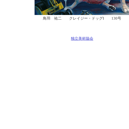
鳥羽 祐二 クレイジー・ドッグI 130号
独立美術協会