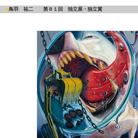
■
鳥羽 祐二 第８１回 独立展・独立賞