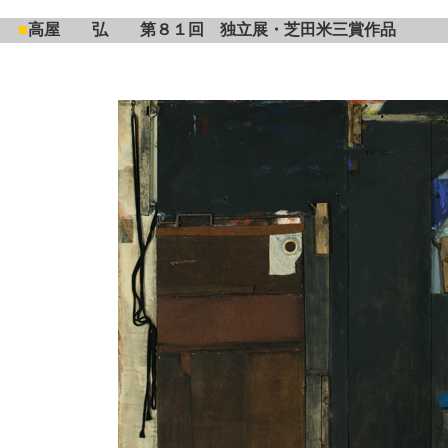
■
高屋 弘 第８１回 独立展・芝田米三賞作品