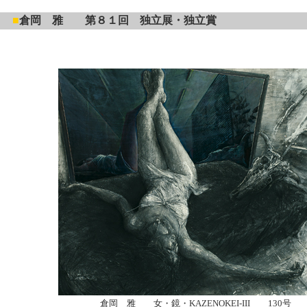
■
倉岡 雅 第８１回 独立展・独立賞
倉岡 雅 女・鏡・KAZENOKEI-III 130号