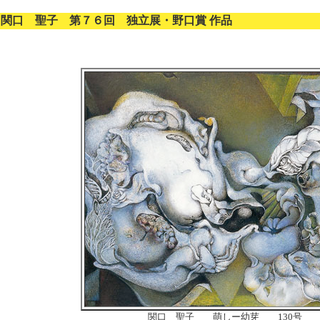
関口 聖子 第７６回 独立展・野口賞 作品
関口 聖子 萌しー幼芽 130号