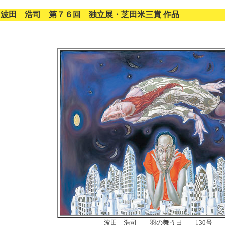
波田 浩司 第７６回 独立展・芝田米三賞 作品
波田 浩司 羽の舞う日 130号