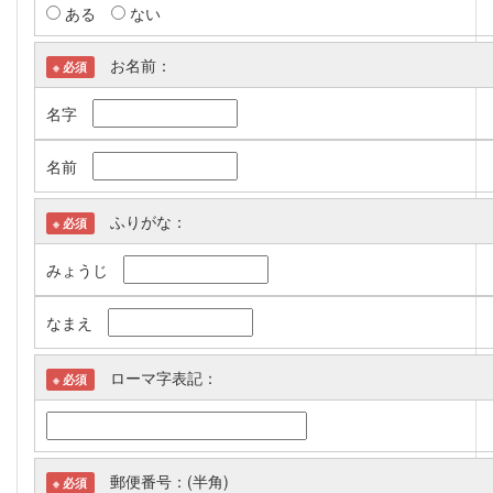
ある
ない
お名前：
※ 必須
名字
名前
ふりがな：
※ 必須
みょうじ
なまえ
ローマ字表記：
※ 必須
郵便番号：(半角)
※ 必須