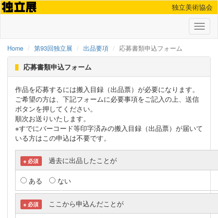
独立美術協会
Toggl
naviga
Home
第93回独立展
出品要項
応募書類申込フォーム
応募書類申込フォーム
作品を応募するには搬入目録（出品票）が必要になります。
ご希望の方は、下記フォームに必要事項をご記入の上、送信
ボタンを押してください。
順次お送りいたします。
※すでにバーコード等印字済みの搬入目録（出品票）が届いて
いる方はこの申込は不要です。
過去に出品したことが
※ 必須
ある
ない
ここから申込んだことが
※ 必須